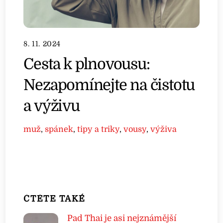
8. 11. 2024
Cesta k plnovousu:
Nezapomínejte na čistotu
a výživu
muž
,
spánek
,
tipy a triky
,
vousy
,
výživa
ČTĚTE TAKÉ
Pad Thai je asi nejznámější