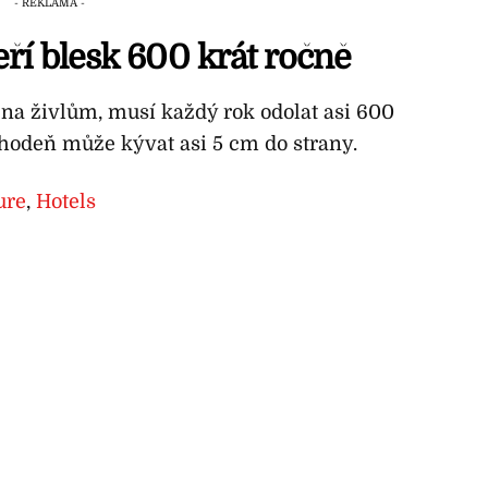
ří blesk 600 krát ročně
vena živlům, musí každý rok odolat asi 600
hodeň může kývat asi 5 cm do strany.
ure
,
Hotels