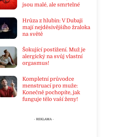
jsou malé, ale smrtelné
Hrůza z hlubin: V Dubaji
mají nejděsivějšího žraloka
na světě
Šokující postižení. Muž je
alergický na svůj vlastní
orgasmus!
Kompletní průvodce
menstruací pro muže:
Konečně pochopíte, jak
funguje tělo vaší ženy!