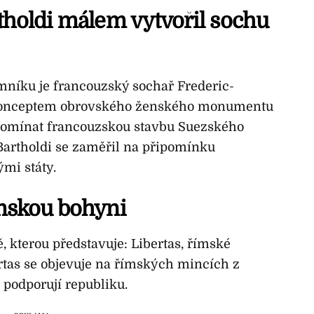
tholdi málem vytvořil sochu
níku je francouzský sochař Frederic-
 konceptem obrovského ženského monumentu
ipomínat francouzskou stavbu Suezského
 Bartholdi se zaměřil na připomínku
ými státy.
mskou bohyni
 kterou představuje: Libertas, římské
rtas se objevuje na římských mincích z
 podporují republiku.