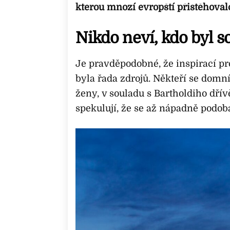
kterou mnozí evropští přistěhovalc
Nikdo neví, kdo byl 
Je pravděpodobné, že inspirací p
byla řada zdrojů. Někteří se domn
ženy, v souladu s Bartholdiho dřív
spekulují, že se až nápadně podob