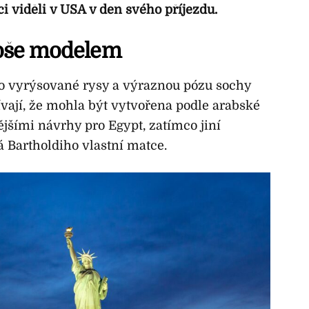
i viděli v USA v den svého příjezdu.
soše modelem
ro vyrýsované rysy a výraznou pózu sochy
ívají, že mohla být vytvořena podle arabské
ějšími návrhy pro Egypt, zatímco jiní
á Bartholdiho vlastní matce.