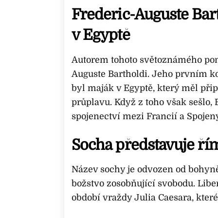
Frederic-Auguste Bar
v Egyptě
Autorem tohoto světoznámého pom
Auguste Bartholdi. Jeho prvním
byl maják v Egyptě, který měl př
průplavu. Když z toho však sešlo,
spojenectví mezi Francií a Spojen
Socha představuje ří
Název sochy je odvozen od bohyně,
božstvo zosobňující svobodu. Libe
období vraždy Julia Caesara, které