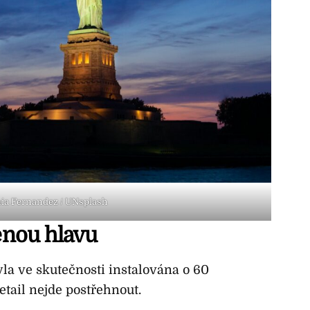
nia Fernandez / UNsplash
nou hlavu
 byla ve skutečnosti instalována o 60
etail nejde postřehnout.