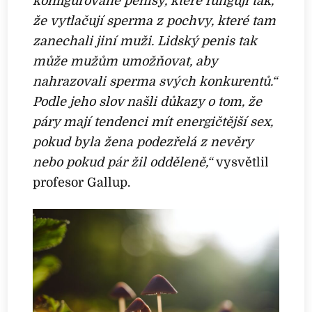
konfigurované penisy, které fungují tak,
že vytlačují sperma z pochvy, které tam
zanechali jiní muži. Lidský penis tak
může mužům umožňovat, aby
nahrazovali sperma svých konkurentů.“
Podle jeho slov našli důkazy o tom, že
páry mají tendenci mít energičtější sex,
pokud byla žena podezřelá z nevěry
nebo pokud pár žil odděleně,“
vysvětlil
profesor Gallup.