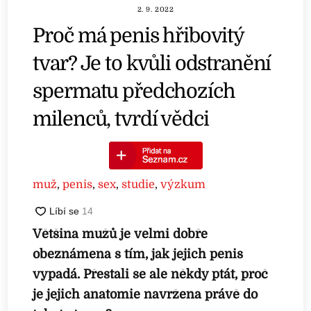
2. 9. 2022
Proč má penis hřibovitý
tvar? Je to kvůli odstranění
spermatu předchozích
milenců, tvrdí vědci
muž
,
penis
,
sex
,
studie
,
výzkum
Většina mužů je velmi dobře
obeznámena s tím, jak jejich penis
vypadá. Přestali se ale někdy ptát, proč
je jejich anatomie navržena právě do