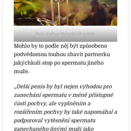
Foto: Joshua Humpfer/Unsplash
Mohlo by to podle něj být způsobeno
podvědomou touhou zbavit partnerku
jakýchkoli stop po spermatu jiného
muže.
„Delší penis by byl nejen výhodou pro
zanechání spermatu v méně přístupné
části pochvy, ale vyplněním a
rozšířením pochvy by také napomáhal a
podporoval vytěsnění spermatu
zanechaného jinými muži jako