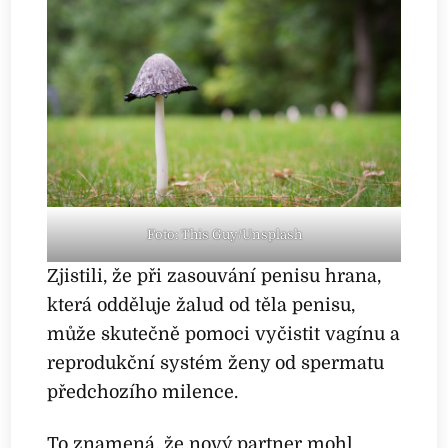
Foto: This Guy/Unsplash
Zjistili, že při zasouvání penisu hrana,
která odděluje žalud od těla penisu,
může skutečně pomoci vyčistit vagínu a
reprodukční systém ženy od spermatu
předchozího milence.
To znamená, že nový partner mohl