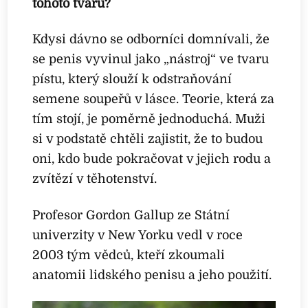
tohoto tvaru?
Kdysi dávno se odborníci domnívali, že
se penis vyvinul jako „nástroj“ ve tvaru
pístu, který slouží k odstraňování
semene soupeřů v lásce. Teorie, která za
tím stojí, je poměrně jednoduchá. Muži
si v podstatě chtěli zajistit, že to budou
oni, kdo bude pokračovat v jejich rodu a
zvítězí v těhotenství.
Profesor Gordon Gallup ze Státní
univerzity v New Yorku vedl v roce
2003 tým vědců, kteří zkoumali
anatomii lidského penisu a jeho použití.