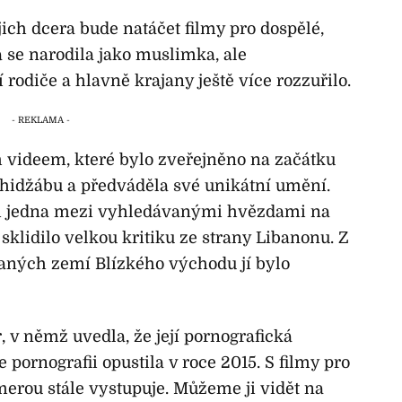
ejich dcera bude natáčet filmy pro dospělé,
a se narodila jako muslimka, ale
í rodiče a hlavně krajany ještě více rozzuřilo.
m videem, které bylo zveřejněno na začátku
 hidžábu a předváděla své unikátní umění.
lem jedna mezi vyhledávanými hvězdami na
sklidilo velkou kritiku ze strany Libanonu. Z
aných zemí Blízkého východu jí bylo
 v němž uvedla, že její pornografická
e pornografii opustila v roce 2015. S filmy pro
merou stále vystupuje. Můžeme ji vidět na