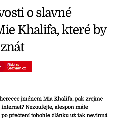
vosti o slavné
e Khalifa, které by
znát
noherečce jménem Mia Khalifa, pak zřejmě
 internet? Nezoufejte, alespoň máte
 po přečtení tohohle článku už tak nevinná