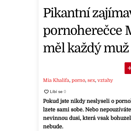
Pikantní zajíma
pornoherečce Mi
měl každý muž 
Mia Khalifa
,
porno
,
sex
,
vztahy
Pokud jste nikdy neslyšeli o por
lžete sami sobě. Nebo nepoužíváte
nevinnou duši, která však bohužel
nebude.