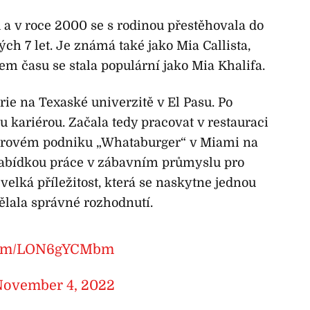
 a v roce 2000 se s rodinou přestěhovala do
ých 7 let. Je známá také jako Mia Callista,
pem času se stala populární jako Mia Khalifa.
ie na Texaské univerzitě v El Pasu. Po
ou kariérou. Začala tedy pracovat v restauraci
erovém podniku „Whataburger“ v Miami na
s nabídkou práce v zábavním průmyslu pro
 velká příležitost, která se naskytne jednou
ělala správné rozhodnutí.
.com/LON6gYCMbm
November 4, 2022