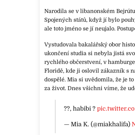
Narodila se v libanonském Bejrútu
Spojených států, když jí bylo pouh
ale toto jméno se jí neujalo. Postu
Vystudovala bakalářský obor histor
ukončení studia si nebyla jistá sv
rychlého občerstvení, v hamburg
Floridě, kde ji oslovil zákazník 
dospělé. Mia si uvědomila, že je to
za život. Dnes všichni víme, že ud
??, habibi ?
pic.twitter
— Mia K. (@miakhalifa)