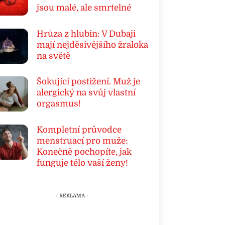
jsou malé, ale smrtelné
Hrůza z hlubin: V Dubaji
mají nejděsivějšího žraloka
na světě
Šokující postižení. Muž je
alergický na svůj vlastní
orgasmus!
Kompletní průvodce
menstruací pro muže:
Konečně pochopíte, jak
funguje tělo vaší ženy!