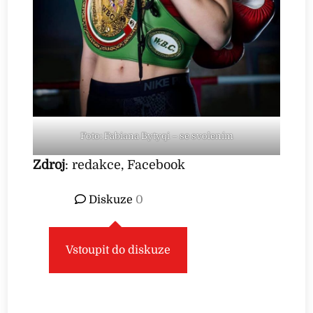
Foto: Fabiana Bytyqi – se svolením
Zdroj
: redakce, Facebook
Diskuze
0
Vstoupit do diskuze