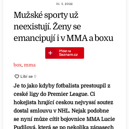
31. 5. 2022
Mužské sporty už
neexistují. Ženy se
emancipují i v MMA a boxu
box
,
mma
Je to jako kdyby fotbalista přestoupil z
české ligy do Premier League. Či
hokejista hrající českou nejvyšší soutěž
dostal smlouvu v NHL. Nějak podobně
se nyní může cítit bojovnice MMA Lucie
Pudilová, která se po několika zápasech