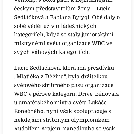
Vémola), v boxu patří k nejznámějším
českým představitelům ženy – Lucie
Sedláčková a Fabiana Bytyqi. Obě daly o
sobě vědět už v mládežnických
kategoriích, když se staly juniorskými
mistryněmi světa organizace WBC ve
svých váhových kategoriích.
Lucie Sedláčková, která má přezdívku
„Mlátička z Děčína“, byla držitelkou
světového stříbrného pásu organizace
WBC v pérové kategorii. Dříve trénovala
u amatérského mistra světa Lukáše
Konečného, nyní však spolupracuje s
někdejším stříbrným olympionikem
Rudolfem Krajem. Zanedlouho se však