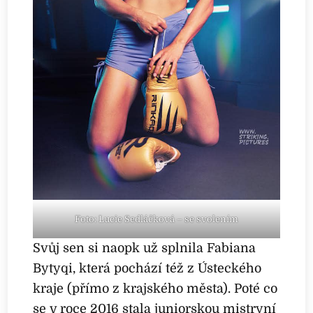
Foto: Lucie Sedláčková – se svolením
Svůj sen si naopk už splnila Fabiana
Bytyqi, která pochází též z Ústeckého
kraje (přímo z krajského města). Poté co
se v roce 2016 stala juniorskou mistryní