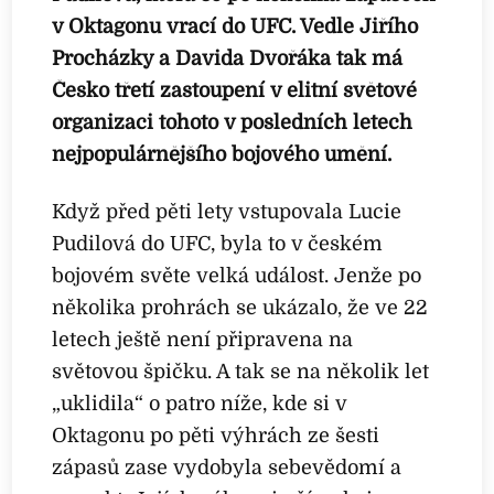
v Oktagonu vrací do UFC. Vedle Jiřího
Procházky a Davida Dvořáka tak má
Česko třetí zastoupení v elitní světové
organizaci tohoto v posledních letech
nejpopulárnějšího bojového umění.
Když před pěti lety vstupovala Lucie
Pudilová do UFC, byla to v českém
bojovém světe velká událost. Jenže po
několika prohrách se ukázalo, že ve 22
letech ještě není připravena na
světovou špičku. A tak se na několik let
„uklidila“ o patro níže, kde si v
Oktagonu po pěti výhrách ze šesti
zápasů zase vydobyla sebevědomí a