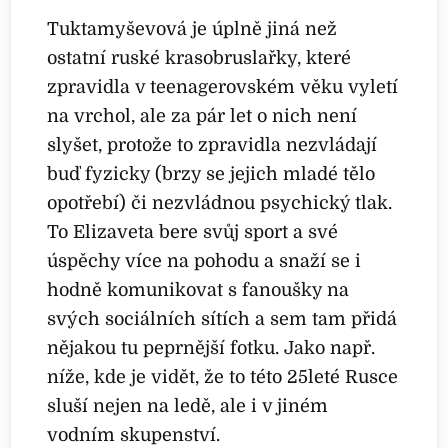
Tuktamyševová je úplně jiná než
ostatní ruské krasobruslařky, které
zpravidla v teenagerovském věku vyletí
na vrchol, ale za pár let o nich není
slyšet, protože to zpravidla nezvládají
buď fyzicky (brzy se jejich mladé tělo
opotřebí) či nezvládnou psychický tlak.
To Elizaveta bere svůj sport a své
úspěchy více na pohodu a snaží se i
hodně komunikovat s fanoušky na
svých sociálních sítích a sem tam přidá
nějakou tu peprnější fotku. Jako např.
níže, kde je vidět, že to této 25leté Rusce
sluší nejen na ledě, ale i v jiném
vodním skupenství.