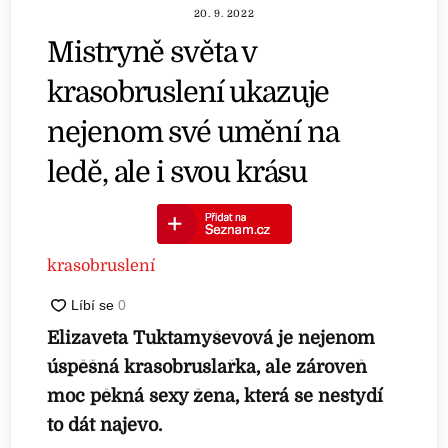
20. 9. 2022
Mistryně světa v
krasobruslení ukazuje
nejenom své umění na
ledě, ale i svou krásu
krasobruslení
Elizaveta Tuktamyševová je nejenom
úspěšná krasobruslařka, ale zároveň
moc pěkná sexy žena, která se nestydí
to dát najevo.