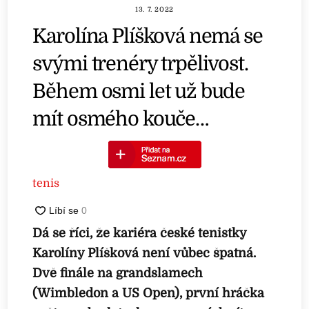
13. 7. 2022
Karolína Plíšková nemá se
svými trenéry trpělivost.
Během osmi let už bude
mít osmého kouče…
tenis
Dá se říci, že kariéra české tenistky
Karolíny Plíšková není vůbec špatná.
Dvě finále na grandslamech
(Wimbledon a US Open), první hráčka