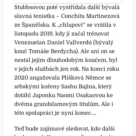
Stubbsovou poté vystřídala další bývalá
slavná tenistka – Conchita Martinezová
ze Španělska. K „chlapovi“ se vrátila v
listopadu 2019, kdy jí začal trénovat
Venezuelan Daniel Vallverdú (bývalý
kouč Tomáše Berdycha). Ale ani on se
nestal jejím dlouhodobým koučem, byl
v jejích službách jen rok. Na konci roku
2020 angažovala Plíšková Němce se
srbskými kořeny Sashu Bajina, který
dotáhl Japonku Naomi Osakaovou ke
dvěma grandslamovým titulům. Ale i
této spolupráci je nyní konec….
Teď bude zajímavé sledovat, kdo další