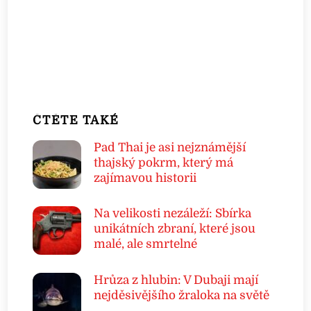
ČTĚTE TAKÉ
Pad Thai je asi nejznámější
thajský pokrm, který má
zajímavou historii
Na velikosti nezáleží: Sbírka
unikátních zbraní, které jsou
malé, ale smrtelné
Hrůza z hlubin: V Dubaji mají
nejděsivějšího žraloka na světě