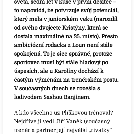
světa, sedm let v kuse v první desítce –
to napovídá, že potvrzuje svůj potenciál,
který měla v juniorském věku (narozdíl
od svého dvojčete Kristýny, která se
dostala maximálně na 35. místo). Přesto
ambiciózní rodačka z Loun není stále
spokojená. To je sice správné, protože
sportovec musí být stále hladový po
úspěších, ale u Karolíny dochází k
častým výměnám na trenérském postu.
V současných dnech se rozešla s
lodivodem Sashou Banjinem.
A kdo všechno už Plíškovou trénoval?
Nejdříve jí vedl Jiří Vaněk (současný
trenér a partner její největší „rivalky“