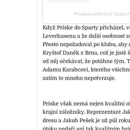
Příspěvek sdílený AC Sparta 
Když Priske do Sparty přicházel, 
Leverkusenu a že další osobnost z
Přesto nepožadoval po klubu, aby za
Kryštof Daněk z Brna, což je jistě 
od něj očekávat, že potáhne tým. T
Adamu Karabcovi, kterého všichni
zatím to mnoho nepotvrzuje.
Priske však nemá nejen kvalitní o
krajní záložníky. Reprezentant J
dresu a Jakub Pešek je už půl roku 
útoku nedaří ani tak kvalitním hr