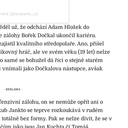
Praha (@acsparta_cz)
věděl už, že odchází Adam Hložek do
e zálohy Bořek Dočkal ukončil kariéru.
jistil kvalitního středopolaře. Ano, přišel
šikovný hráč, ale ve svém věku (19 let) nelze
o samé se bohužel dá říci o stejně starém
 vnímali jako Dočkalova nástupce, avšak
fenzivní zálohu, on se nemůže opřít ani o
akub Jankto se teprve rozkoukává v rudém
totálně bez formy. Pak se nelze divit, že se v
áčům jako jsou Jan Kuchta či Tomáš