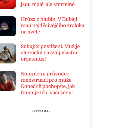
jsou malé, ale smrtelné
Hrůza z hlubin: V Dubaji
mají nejděsivějšího žraloka
na světě
Šokující postižení. Muž je
alergický na svůj vlastní
orgasmus!
Kompletní průvodce
menstruací pro muže:
Konečně pochopíte, jak
funguje tělo vaší ženy!