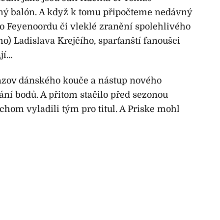
ný balón. A když k tomu připočteme nedávný
 Feyenoordu či vleklé zranění spolehlivého
ho) Ladislava Krejčího, sparťanští fanoušci
jí…
hazov dánského kouče a nástup nového
ní bodů. A přitom stačilo před sezonou
chom vyladili tým pro titul. A Priske mohl