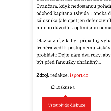
Čvančara, když nedostanou pořád
odchod kapitána Dávida Hancka do
záložníka (ale opět jen defenzivní
mnoho důvodů k optimismu nema
Otázka zní, zda by i případný vy
trenéra vedl k postupnému získává
prohlásit: Dejte nám dva roky, aby
být před fanoušky chráněný…
Zdroj
: redakce,
isport.cz
Diskuze
0
Vstoupit do diskuze