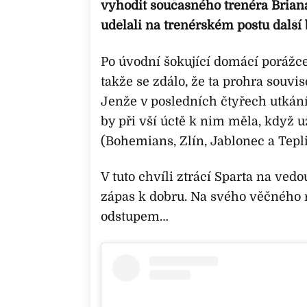
vyhodit současného trenéra Briana 
udělali na trenérském postu další
Po úvodní šokující domácí porážce 
takže se zdálo, že ta prohra souv
Jenže v posledních čtyřech utkání
by při vší úctě k nim měla, když u
(Bohemians, Zlín, Jablonec a Tepli
V tuto chvíli ztrácí Sparta na vedo
zápas k dobru. Na svého věčného ri
odstupem…