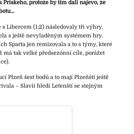
Priskeho, protože by tím dali najevo, že
 botu…
s Libercem (1:2) následovaly tři výhry,
isela s ještě nevyladěným systémem hry.
ch Sparta jen remizovala a to s týmy, které
ž má tak velké předsezónní cíle, porážet
ce).
ucí Plzeň šest bodů a to mají Plzeňští ještě
vala – Slavii hledí Letenští se stejným