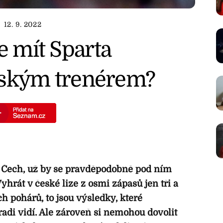
12. 9. 2022
e mít Sparta
ánským trenérem?
 Čech, už by se pravděpodobně pod ním
hrát v české lize z osmi zápasů jen tři a
h pohárů, to jsou výsledky, které
radi vidí. Ale zároveň si nemohou dovolit