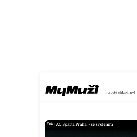
Skip
to
content
...prostě chlapárny!
Foto:
AC Sparta Praha: - se svolením