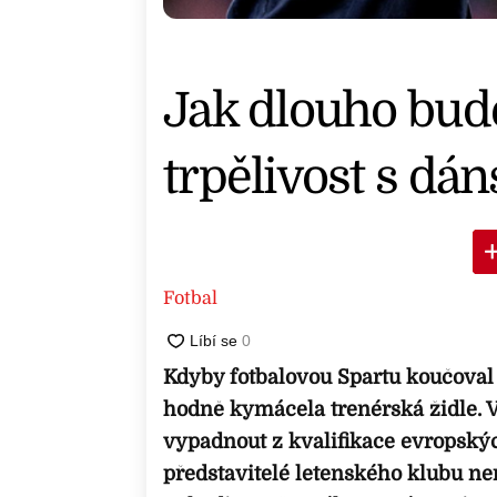
Jak dlouho bud
trpělivost s d
Fotbal
Kdyby fotbalovou Spartu koučoval
hodně kymácela trenérská židle. Vy
vypadnout z kvalifikace evropskýc
představitelé letenského klubu ne