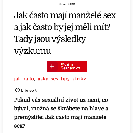
31. 5. 2022
Jak často mají manželé sex
a jak často by jej měli mít?
Tady jsou výsledky
výzkumu
jak na to
,
láska
,
sex
,
tipy a triky
Pokud váš sexuální život už není, co
býval, možná se škrábete na hlavě a
přemýšlíte: Jak často mají manželé
sex?