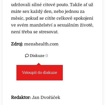
udržovali silné citové pouto. Takže ať už
máte sex každý den, nebo jednou za
měsíc, pokud se cítíte celkově spokojeni
ve svém manželství a sexuálním životě,
není třeba se stresovat.
Zdroj:
menshealth.com
Diskuze
0
Vstoupit do diskuze
Redaktor:
Jan Dvořáček