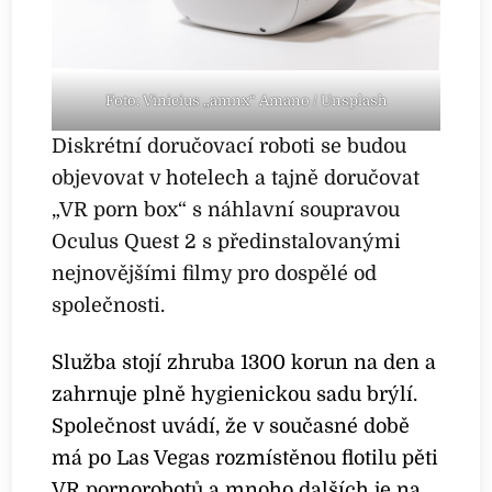
Foto: Vinicius „amnx“ Amano / Unsplash
Diskrétní doručovací roboti se budou
objevovat v hotelech a tajně doručovat
„VR porn box“ s náhlavní soupravou
Oculus Quest 2 s předinstalovanými
nejnovějšími filmy pro dospělé od
společnosti.
Služba stojí zhruba 1300 korun na den a
zahrnuje plně hygienickou sadu brýlí.
Společnost uvádí, že v současné době
má po Las Vegas rozmístěnou flotilu pěti
VR pornorobotů a mnoho dalších je na