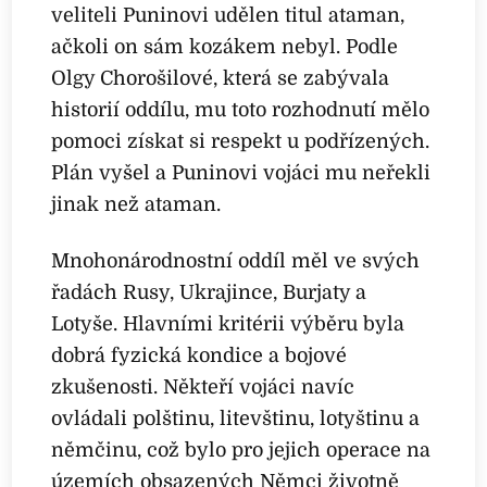
veliteli Puninovi udělen titul ataman,
ačkoli on sám kozákem nebyl. Podle
Olgy Chorošilové, která se zabývala
historií oddílu, mu toto rozhodnutí mělo
pomoci získat si respekt u podřízených.
Plán vyšel a Puninovi vojáci mu neřekli
jinak než ataman.
Mnohonárodnostní oddíl měl ve svých
řadách Rusy, Ukrajince, Burjaty a
Lotyše. Hlavními kritérii výběru byla
dobrá fyzická kondice a bojové
zkušenosti. Někteří vojáci navíc
ovládali polštinu, litevštinu, lotyštinu a
němčinu, což bylo pro jejich operace na
územích obsazených Němci životně