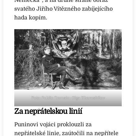
svatého Jiřího Vítězného zabíjejícího
hada kopím.
Foto: Public Domain: Olga Khoroshilov
Za nepřátelskou linií
Puninovi vojáci proklouzli za
nepřátelské linie, zaútočili na nepřítele