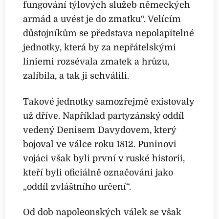
fungování týlových služeb německých
armád a uvést je do zmatku“. Velícím
důstojníkům se představa nepolapitelné
jednotky, která by za nepřátelskými
liniemi rozsévala zmatek a hrůzu,
zalíbila, a tak ji schválili.
Takové jednotky samozřejmě existovaly
už dříve. Například partyzánský oddíl
vedený Denisem Davydovem, který
bojoval ve válce roku 1812. Puninovi
vojáci však byli první v ruské historii,
kteří byli oficiálně označováni jako
„oddíl zvláštního určení“.
Od dob napoleonských válek se však