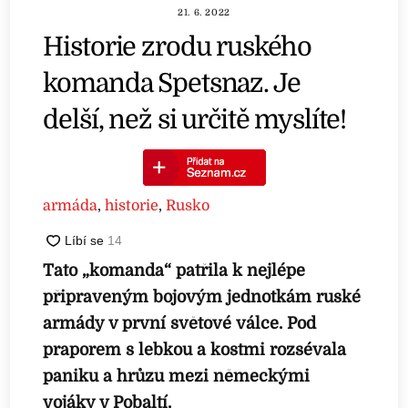
21. 6. 2022
Historie zrodu ruského
komanda Spetsnaz. Je
delší, než si určitě myslíte!
armáda
,
historie
,
Rusko
Tato „komanda“ patřila k nejlépe
připraveným bojovým jednotkám ruské
armády v první světové válce. Pod
praporem s lebkou a kostmi rozsévala
paniku a hrůzu mezi německými
vojáky v Pobaltí.