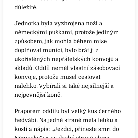
důležité.
Jednotka byla vyzbrojena noži a
německými puškami, protože jediným
způsobem, jak mohla během mise
doplňovat munici, bylo brát ji z
ukořistěných nepřátelských konvojů a
skladů. Oddíl neměl vlastní zásobovací
konvoje, protože musel cestovat
nalehko. Vybírali si také nejsilnější a
nejpevnější koně.
Praporem oddílu byl velký kus černého
hedvábí. Na jedné straně měla lebku a
kosti a nápis: „Jezdci, přineste smrt do
Německa“; a na druhé straně obraz