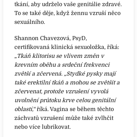
tkání, aby udrželo vaše genitálie zdravé.
To se také děje, když žennu vzruší něco
sexuálního.
Shannon Chavezová, PsyD,
certifikovaná klinická sexuoložka, říká:
„
Tkáň klitorisu se vlivem změn v
krevním oběhu a srdeční frekvenci
zvětší a zčervená. „Stydké pysky mají
také erektilní tkáň a mohou se zvětšit a
zčervenat, protože vzrušení vyvolá
uvolnění průtoku krve celou genitální
oblastí,“
říká. Vagina se během těchto
záchvatů vzrušení může také zvlhčit
nebo více lubrikovat.