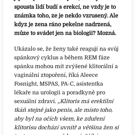
spousta lidí budí s erekcí, ne vždy je to
známka toho, že je někdo vzrušený. Ale
když je žena ráno pekelně nadržená,
může to svádět jen na biologii? Možná.
Ukázalo se, že ženy také reagují na svůj
spánkový cyklus a během REM fáze
spánku mohou mít zvýšené klitorální a
vaginální ztopoření, říká Aleece
Fosnight, MSPAS, PA-C, asistentka
lékaře na urologii a poradkyně pro
sexuální zdraví.
„Klitoris má erektilní
tkáň stejně jako penis, ale místo toho,
aby byl na očích všem, ke zduření
klitorisu dochází uvnitř a většina žen si