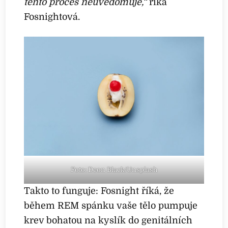
tento proces neuvědomuje,“
říká
Fosnightová.
Foto: Deon Black/Unsplash
Takto to funguje: Fosnight říká, že
během REM spánku vaše tělo pumpuje
krev bohatou na kyslík do genitálních