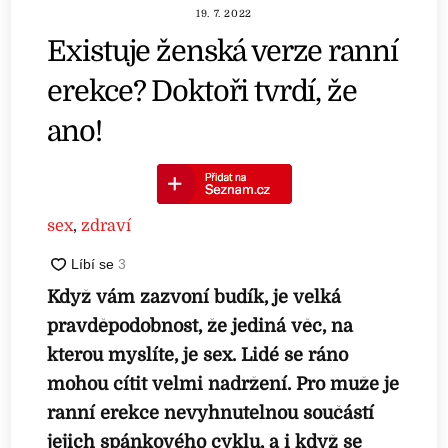
19. 7. 2022
Existuje ženská verze ranní
erekce? Doktoři tvrdí, že
ano!
sex
,
zdraví
Když vám zazvoní budík, je velká
pravděpodobnost, že jediná věc, na
kterou myslíte, je sex. Lidé se ráno
mohou cítit velmi nadržení. Pro muže je
ranní erekce nevyhnutelnou součástí
jejich spánkového cyklu, a i když se