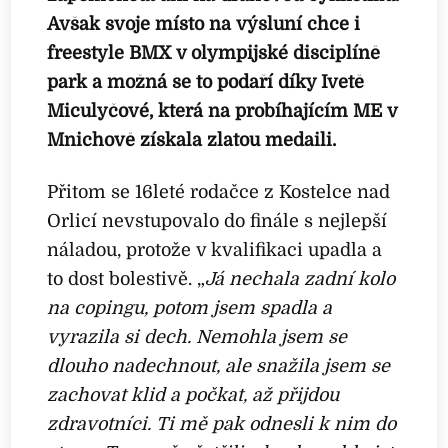
Avšak svoje místo na výsluní chce i
freestyle BMX v olympijské disciplíně
park
a možná se to podaří díky Ivetě
Miculyčové, která na probíhajícím ME v
Mnichově získala zlatou medaili.
Přitom se 16leté rodačce z Kostelce nad
Orlicí nevstupovalo do finále s nejlepší
náladou, protože v kvalifikaci upadla a
to dost bolestivě. „
Já nechala zadní kolo
na copingu, potom jsem spadla a
vyrazila si dech. Nemohla jsem se
dlouho nadechnout, ale snažila jsem se
zachovat klid a počkat, až přijdou
zdravotníci. Ti mě pak odnesli k nim do