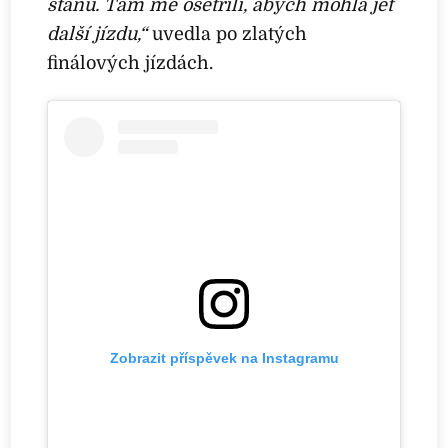
stanu. Tam mě ošetřili, abych mohla jet
další jízdu,“
uvedla po zlatých
finálových jízdách.
Zobrazit příspěvek na Instagramu