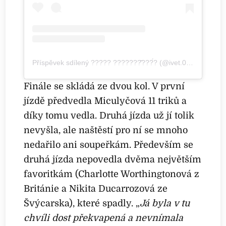
Příspěvek sdílený ????? ???????̌???́? (@ivet.016)
Finále se skládá ze dvou kol. V první
jízdě předvedla Miculyčová 11 triků a
díky tomu vedla. Druhá jízda už jí tolik
nevyšla, ale naštěstí pro ní se mnoho
nedařilo ani soupeřkám. Především se
druhá jízda nepovedla dvěma největším
favoritkám (Charlotte Worthingtonová z
Británie a Nikita Ducarrozová ze
Švýcarska), které spadly. „
Já byla v tu
chvíli dost překvapená a nevnímala