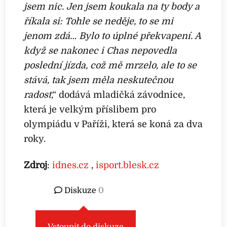
jsem nic. Jen jsem koukala na ty body a
říkala si: Tohle se neděje, to se mi
jenom zdá… Bylo to úplné překvapení. A
když se nakonec i Chas nepovedla
poslední jízda, což mě mrzelo, ale to se
stává, tak jsem měla neskutečnou
radost
,“ dodává mladičká závodnice,
která je velkým příslibem pro
olympiádu v Paříži, která se koná za dva
roky.
Zdroj
:
idnes.cz
,
isport.blesk.cz
Diskuze
0
Vstoupit do diskuze