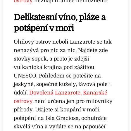
ostrovy
neznají hranice nemožného!
Delikatesní víno, pláže a
potápění v moři
Ohňový ostrov neboli Lanzarote se tak
nenazývá pro nic za nic. Najdete zde
stovky sopek, a proto je zdejší
vulkanická krajina pod záštitou
UNESCO. Pohledem se potěšíte na
jeskyně, sopečné kužely, lávová pole i
údolí.
Dovolená Lanzarote, Kanárské
ostrovy
není určena jen pro milovníky
přírody. Užijete si koupání v moři,
potápění na Isla Graciosa, ochutnáte
skvělá vína a vydáte se na papouščí