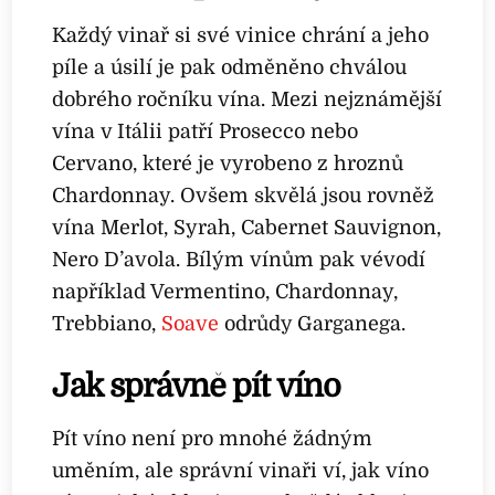
Každý vinař si své vinice chrání a jeho
píle a úsilí je pak odměněno chválou
dobrého ročníku vína. Mezi nejznámější
vína v Itálii patří Prosecco nebo
Cervano, které je vyrobeno z hroznů
Chardonnay. Ovšem skvělá jsou rovněž
vína Merlot, Syrah, Cabernet Sauvignon,
Nero D’avola. Bílým vínům pak vévodí
například Vermentino, Chardonnay,
Trebbiano,
Soave
odrůdy Garganega.
Jak správně pít víno
Pít víno není pro mnohé žádným
uměním, ale správní vinaři ví, jak víno