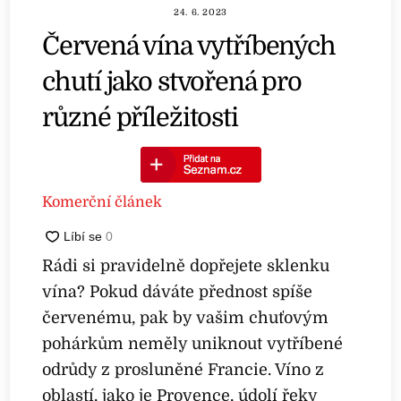
24. 6. 2023
Červená vína vytříbených
chutí jako stvořená pro
různé příležitosti
Komerční článek
Rádi si pravidelně dopřejete sklenku
vína? Pokud dáváte přednost spíše
červenému, pak by vašim chuťovým
pohárkům neměly uniknout vytříbené
odrůdy z prosluněné Francie. Víno z
oblastí, jako je Provence, údolí řeky