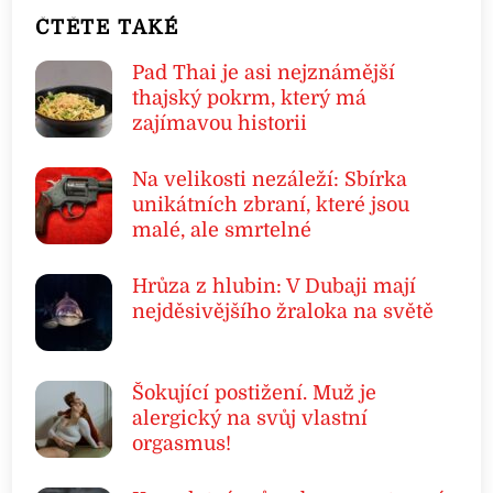
ČTĚTE TAKÉ
Pad Thai je asi nejznámější
thajský pokrm, který má
zajímavou historii
Na velikosti nezáleží: Sbírka
unikátních zbraní, které jsou
malé, ale smrtelné
Hrůza z hlubin: V Dubaji mají
nejděsivějšího žraloka na světě
Šokující postižení. Muž je
alergický na svůj vlastní
orgasmus!